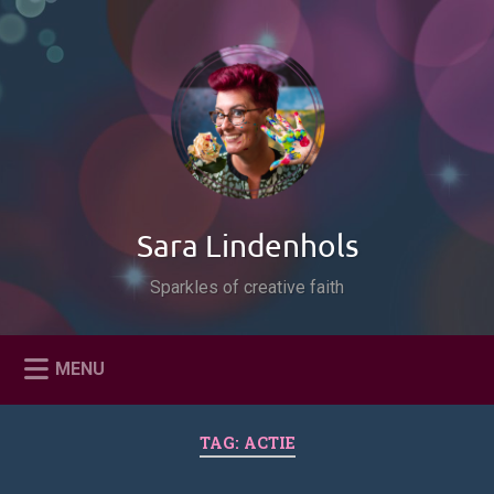
Naar
de
Zoeken
inhoud
springen
Sara Lindenhols
Sparkles of creative faith
MENU
TAG:
ACTIE