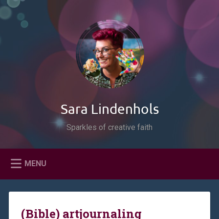
Naar
de
Zoeken
inhoud
springen
Sara Lindenhols
Sparkles of creative faith
MENU
(Bible) artjournaling