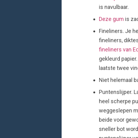
is navulbaar.
Deze gum
is za
Fineliners. Je h
fineliners, dikt
fineliners van E
gekleurd papier
laatste twee vin
Niet helemaal ba
Puntenslijper. L
heel scherpe pu
weggeslepen maa
beide voor gewon
sneller bot word