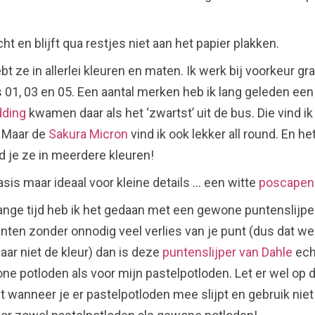
cht en blijft qua restjes niet aan het papier plakken.
ebt ze in allerlei kleuren en maten. Ik werk bij voorkeur 
es 01, 03 en 05. Een aantal merken heb ik lang geleden een
dding
kwamen daar als het ‘zwartst’ uit de bus. Die vind i
. Maar de
Sakura Micron
vind ik ook lekker all round. En he
d je ze in meerdere kleuren!
sis maar ideaal voor kleine details … een witte
poscapen
ange tijd heb ik het gedaan met een gewone puntenslijper
nten zonder onnodig veel verlies van je punt (dus dat we
r niet de kleur) dan is deze
puntenslijper van Dahle
ech
e potloden als voor mijn pastelpotloden. Let er wel op d
t wanneer je er pastelpotloden mee slijpt en gebruik nie