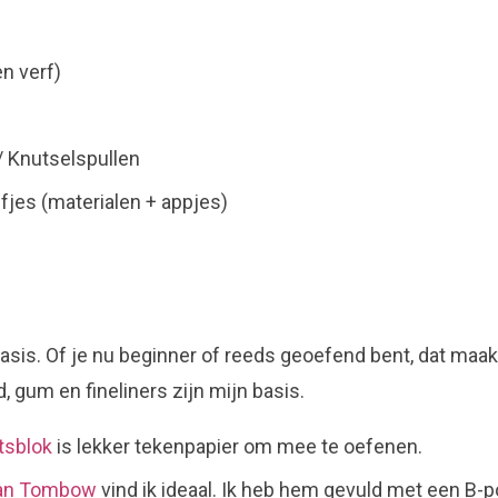
n verf)
 Knutselspullen
jes (materialen + appjes)
basis. Of je nu beginner of reeds geoefend bent, dat maakt
, gum en fineliners zijn mijn basis.
tsblok
is lekker tekenpapier om mee te oefenen.
van Tombow
vind ik ideaal. Ik heb hem gevuld met een B-