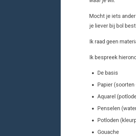
waar je wil.
Mocht je iets ander
je liever bij bol bes
Ik raad geen mater
Ik bespreek hieron
De basis
Papier (soorten
Aquarel (potlod
Penselen (wate
Potloden (kleur
Gouache