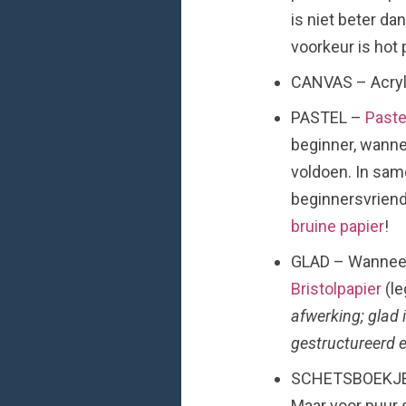
is niet beter da
voorkeur is hot
CANVAS – Acryl 
PASTEL –
Past
beginner, wanne
voldoen. In sam
beginnersvriende
bruine papier
!
GLAD – Wanneer 
Bristolpapier
(le
afwerking; glad i
gestructureerd e
SCHETSBOEKJES –
Maar voor puur s