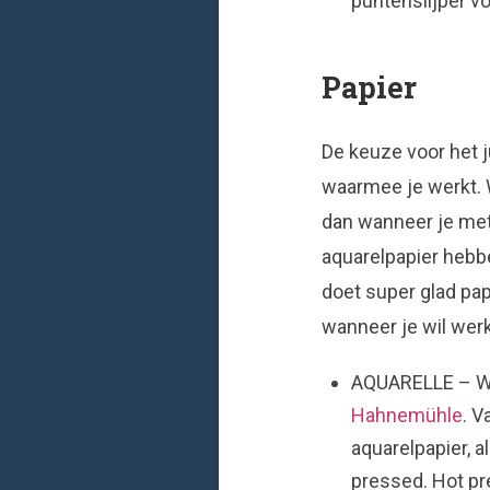
puntenslijper v
Papier
De keuze voor het j
waarmee je werkt. W
dan wanneer je met
aquarelpapier hebb
doet super glad papi
wanneer je wil wer
AQUARELLE – Wan
Hahnemühle
. 
aquarelpapier, a
pressed. Hot pr