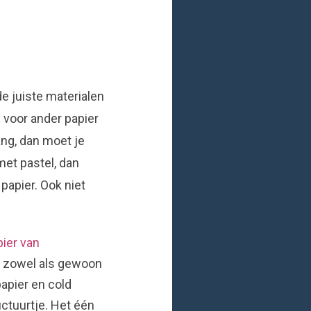
de juiste materialen
e voor ander papier
ang, dan moet je
met pastel, dan
 papier. Ook niet
pier van
s zowel als gewoon
apier en cold
ctuurtje. Het één