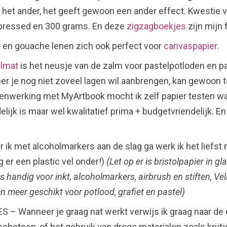
n het ander, het geeft gewoon een ander effect. Kwestie 
 pressed en 300 grams. En deze
zigzagboekjes
zijn mijn 
en gouache lenen zich ook perfect voor
canvaspapier.
elmat
is het neusje van de zalm voor pastelpotloden en pa
er je nog niet zoveel lagen wil aanbrengen, kan gewoon t
enwerking met MyArtbook mocht ik zelf papier testen w
lijk is maar wel kwalitatief prima + budgetvriendelijk. En
ik met alcoholmarkers aan de slag ga werk ik het liefst 
g er een plastic vel onder!)
(Let op er is bristolpapier in gl
s handig voor inkt, alcoholmarkers, airbrush en stiften, Veli
n meer geschikt voor potlood, grafiet en pastel)
 Wanneer je graag nat werkt verwijs ik graag naar de eers
chetsen, of het gebruik van droge materialen zoals krijt