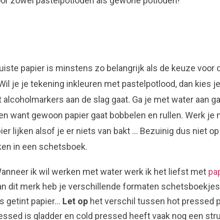
oor zowel pastelpotloden als gewone potloden!
uiste papier is minstens zo belangrijk als de keuze voor 
il je je tekening inkleuren met pastelpotlood, dan kies j
 alcoholmarkers aan de slag gaat. Ga je met water aan g
en want gewoon papier gaat bobbelen en rullen. Werk je 
er lijken alsof je er niets van bakt … Bezuinig dus niet op
ken in een schetsboek.
neer ik wil werken met water werk ik het liefst met
pa
Van dit merk heb je verschillende formaten schetsboekje
ls getint papier…
Let op
het verschil tussen hot pressed p
essed is gladder en cold pressed heeft vaak nog een stru