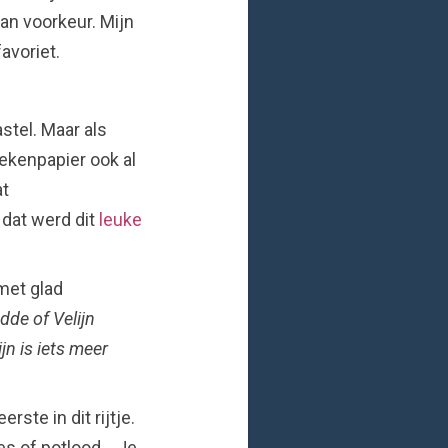
van voorkeur. Mijn
favoriet.
stel. Maar als
ekenpapier ook al
at
 dat werd dit
leuke
met glad
adde of Velijn
jn is iets meer
te in dit rijtje.
jes of potlood… Je