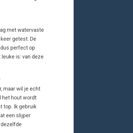
graag met watervaste
 keer getest. De
k dus perfect op
t leuke is: van deze
.
, maar wil je echt
l het hout wordt
t top. Ik gebruik
at een slijper
t dezelfde