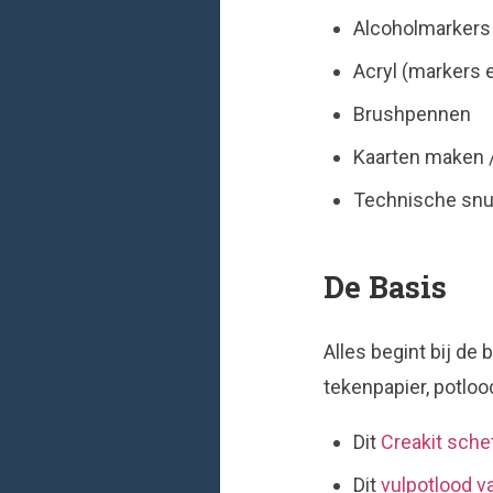
Alcoholmarkers
Acryl (markers e
Brushpennen
Kaarten maken /
Technische snuf
De Basis
Alles begint bij de 
tekenpapier, potlood
Dit
Creakit sche
Dit
vulpotlood 