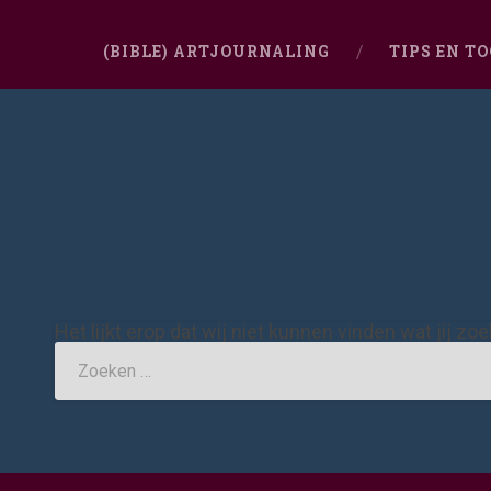
(BIBLE) ARTJOURNALING
TIPS EN T
Het lijkt erop dat wij niet kunnen vinden wat jij zo