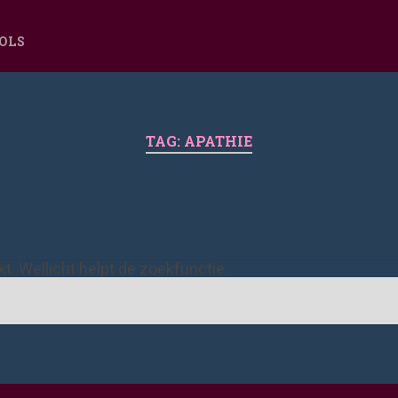
OOLS
TAG:
APATHIE
ekt. Wellicht helpt de zoekfunctie.