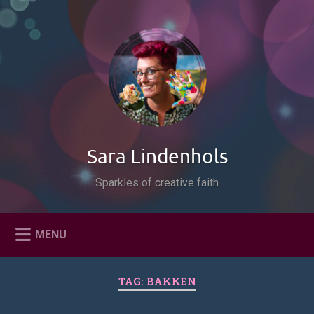
Naar
de
Zoeken
inhoud
springen
Sara Lindenhols
Sparkles of creative faith
MENU
TAG:
BAKKEN