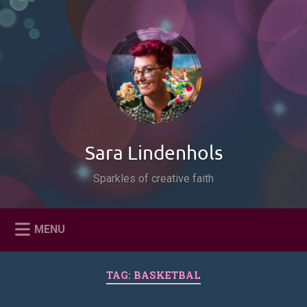
Naar
de
Zoeken
inhoud
springen
Sara Lindenhols
Sparkles of creative faith
MENU
TAG:
BASKETBAL