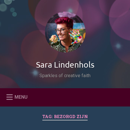
Naar
de
Zoeken
inhoud
springen
Sara Lindenhols
Sparkles of creative faith
MENU
TAG:
BEZORGD ZIJN