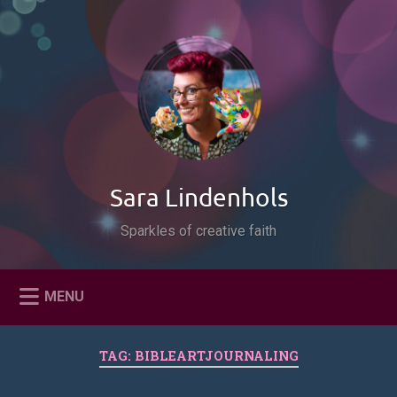
Naar
de
Zoeken
inhoud
springen
Sara Lindenhols
Sparkles of creative faith
MENU
TAG:
BIBLEARTJOURNALING