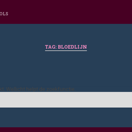
OOLS
TAG:
BLOEDLIJN
ekt. Wellicht helpt de zoekfunctie.