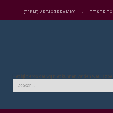
(BIBLE) ARTJOURNALING
TIPS EN T
Het lijkt erop dat wij niet kunnen vinden wat jij zo