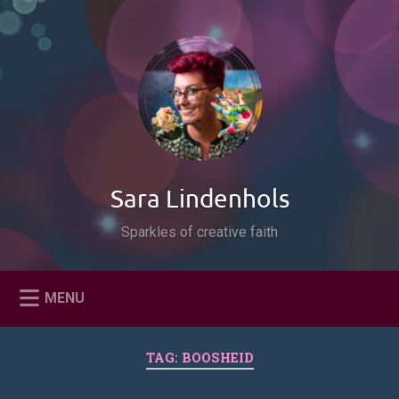
Naar
de
Zoeken
inhoud
springen
Sara Lindenhols
Sparkles of creative faith
MENU
TAG:
BOOSHEID