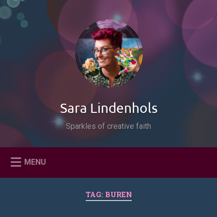
Naar
de
Zoeken
inhoud
springen
Sara Lindenhols
Sparkles of creative faith
MENU
TAG:
BUREN