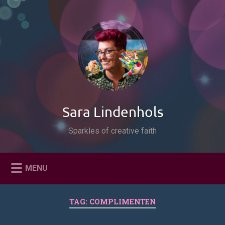
Naar
de
Zoeken
inhoud
springen
Sara Lindenhols
Sparkles of creative faith
MENU
TAG:
COMPLIMENTEN