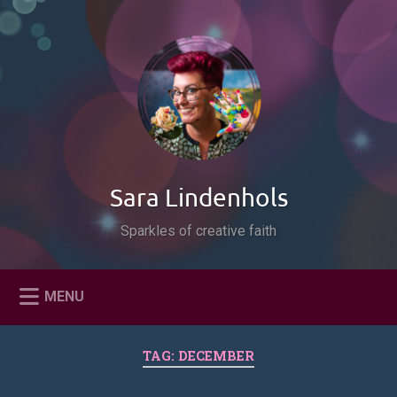
Naar
de
Zoeken
inhoud
springen
Sara Lindenhols
Sparkles of creative faith
MENU
TAG:
DECEMBER