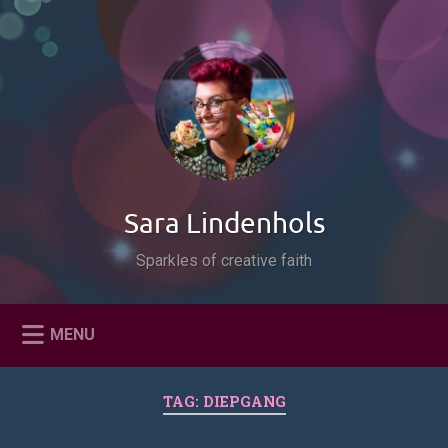
Naar
de
Zoeken
inhoud
springen
Sara Lindenhols
Sparkles of creative faith
MENU
TAG:
DIEPGANG