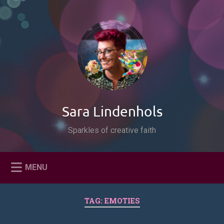
Naar
de
Zoeken
inhoud
springen
Sara Lindenhols
Sparkles of creative faith
MENU
TAG:
EMOTIES