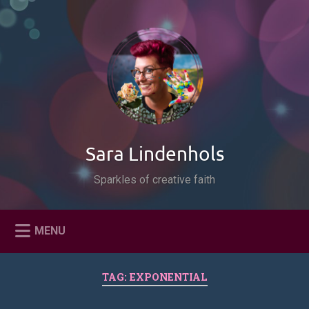
Naar
de
Zoeken
inhoud
springen
Sara Lindenhols
Sparkles of creative faith
MENU
TAG:
EXPONENTIAL