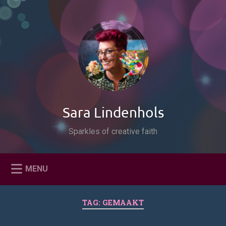
Naar
de
Zoeken
inhoud
springen
Sara Lindenhols
Sparkles of creative faith
MENU
TAG:
GEMAAKT