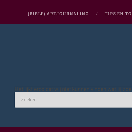
(BIBLE) ARTJOURNALING
TIPS EN T
Het lijkt erop dat wij niet kunnen vinden wat jij zo