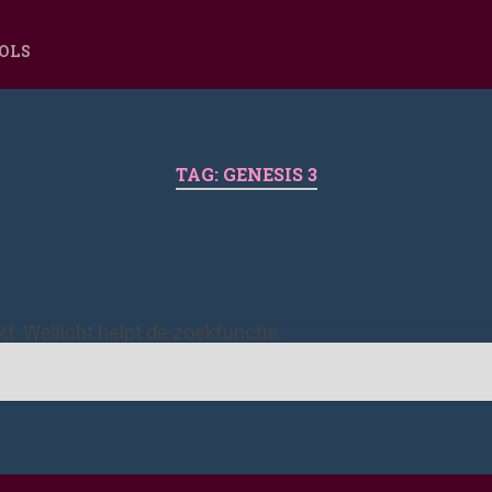
OOLS
TAG:
GENESIS 3
ekt. Wellicht helpt de zoekfunctie.