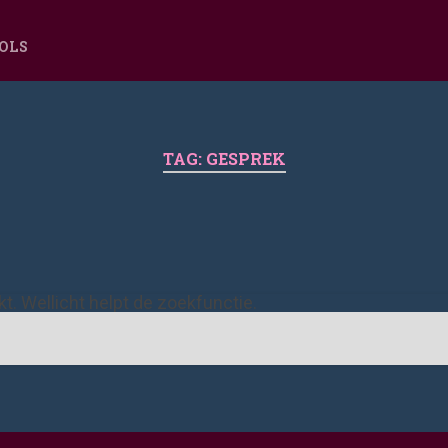
OOLS
TAG:
GESPREK
ekt. Wellicht helpt de zoekfunctie.