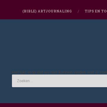
(BIBLE) ARTJOURNALING
TIPS EN T
Het lijkt erop dat wij niet kunnen vinden wat jij zo