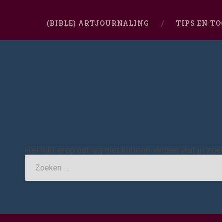
(BIBLE) ARTJOURNALING
TIPS EN T
Het lijkt erop dat wij niet kunnen vinden wat jij zo