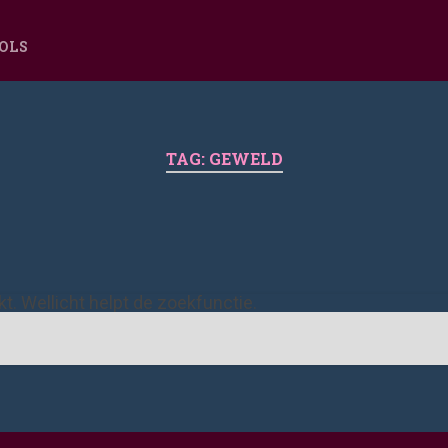
OOLS
TAG:
GEWELD
ekt. Wellicht helpt de zoekfunctie.