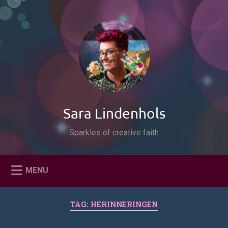
Naar
de
Zoeken
inhoud
springen
Sara Lindenhols
Sparkles of creative faith
MENU
TAG:
HERINNERINGEN