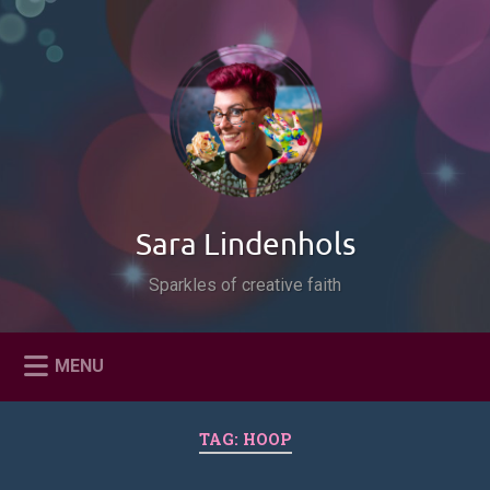
Naar
de
Zoeken
inhoud
springen
Sara Lindenhols
Sparkles of creative faith
MENU
TAG:
HOOP