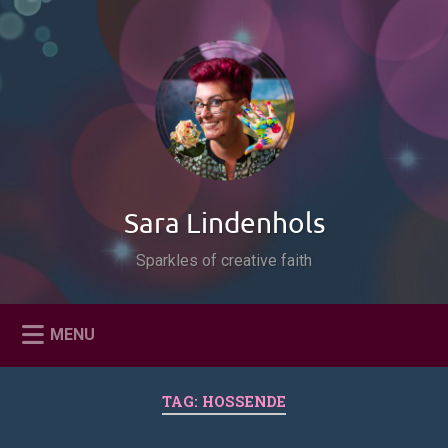
Naar
de
Zoeken
inhoud
springen
Sara Lindenhols
Sparkles of creative faith
MENU
TAG:
HOSSENDE