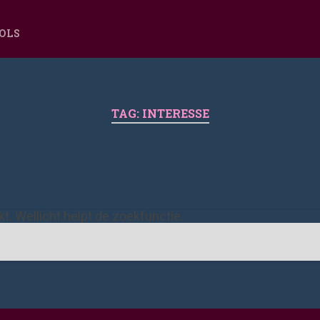
OOLS
TAG:
INTERESSE
ekt. Wellicht helpt de zoekfunctie.