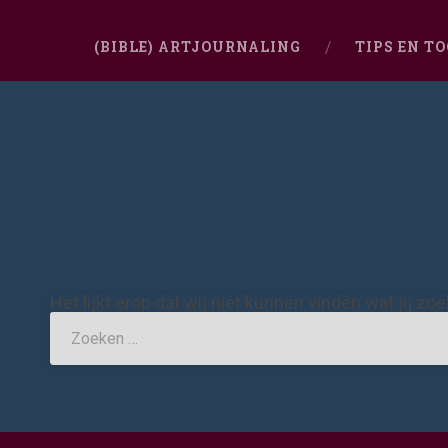
(BIBLE) ARTJOURNALING
TIPS EN T
Het lijkt erop dat wij niet kunnen vinden wat jij zo