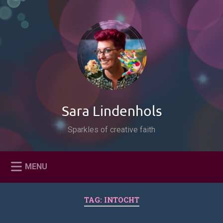
Naar
de
Zoeken
inhoud
springen
Sara Lindenhols
Sparkles of creative faith
MENU
TAG:
INTOCHT