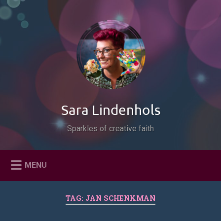
Naar
de
Zoeken
inhoud
springen
Sara Lindenhols
Sparkles of creative faith
MENU
TAG:
JAN SCHENKMAN