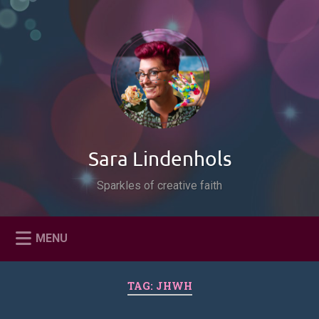
Naar
de
Zoeken
inhoud
springen
Sara Lindenhols
Sparkles of creative faith
MENU
TAG:
JHWH