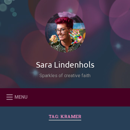
Naar
de
Zoeken
inhoud
springen
Sara Lindenhols
Sparkles of creative faith
MENU
TAG:
KRAMER