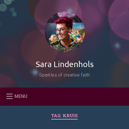
Naar
de
Zoeken
inhoud
springen
Sara Lindenhols
Sparkles of creative faith
MENU
TAG:
KRUIS