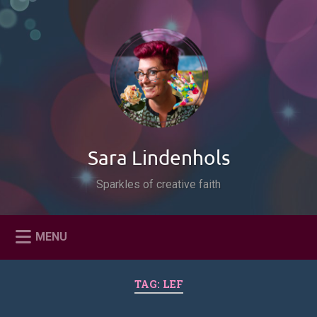
Naar
de
Zoeken
inhoud
springen
Sara Lindenhols
Sparkles of creative faith
MENU
TAG:
LEF