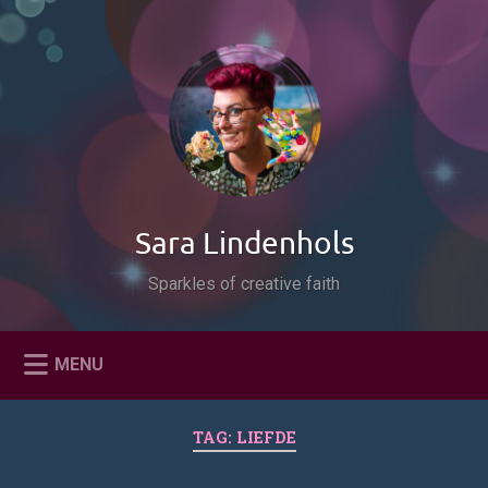
Naar
de
Zoeken
inhoud
springen
Sara Lindenhols
Sparkles of creative faith
MENU
TAG:
LIEFDE