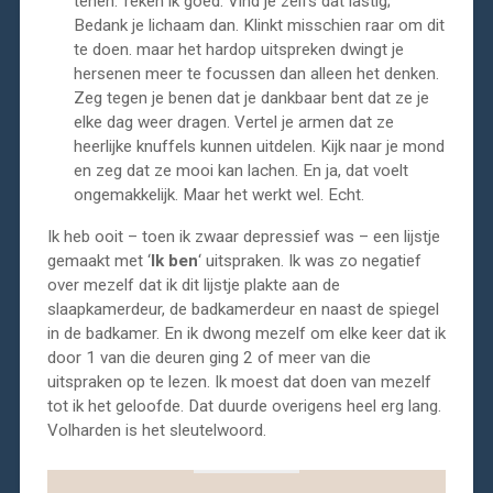
tenen.’ reken ik goed. Vind je zelfs dat lastig;
Bedank je lichaam dan. Klinkt misschien raar om dit
te doen. maar het hardop uitspreken dwingt je
hersenen meer te focussen dan alleen het denken.
Zeg tegen je benen dat je dankbaar bent dat ze je
elke dag weer dragen. Vertel je armen dat ze
heerlijke knuffels kunnen uitdelen. Kijk naar je mond
en zeg dat ze mooi kan lachen. En ja, dat voelt
ongemakkelijk. Maar het werkt wel. Echt.
Ik heb ooit – toen ik zwaar depressief was – een lijstje
gemaakt met ‘
Ik ben
‘ uitspraken. Ik was zo negatief
over mezelf dat ik dit lijstje plakte aan de
slaapkamerdeur, de badkamerdeur en naast de spiegel
in de badkamer. En ik dwong mezelf om elke keer dat ik
door 1 van die deuren ging 2 of meer van die
uitspraken op te lezen. Ik moest dat doen van mezelf
tot ik het geloofde. Dat duurde overigens heel erg lang.
Volharden is het sleutelwoord.