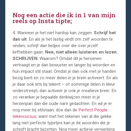
Nog een actie die ik in 1 van mijn
reels op Insta tipte;
4. Wanneer je het niet hardop kan zeggen.
Schrijf het
dan uit
. En als je het lastig vindt om zelf woorden te
vinden; schrijf dan liedjes over die over jezelf
liefhebben gaan.
Nee, niet alleen luisteren en lezen.
SCHRIJVEN
. Waarom? Omdat dit je hersenen
vertraagt en je dan bewuster en langer bij woorden en
hun impact stil staat. Omdat je dan ook met je handen
bezig bent en zo meer delen in je brein activeert. En als
je daar ook iets bij tekent – of sommige delen in kleur
onderstreept; dan activeer je ook je creatieve brein. En
zo veranker je bepaalde denkwijzen meer in je
hersenpan dan die oude nare gedachten. En wil je er
nog meer bij stilstaan; doe dan de
Perfect People
tekencursus
; want met het tekenen van al die gekke
lang niet perfecte typetjes kan je de woorden die je
schrijft kracht bijzetten. Nog meer actieve verwerking