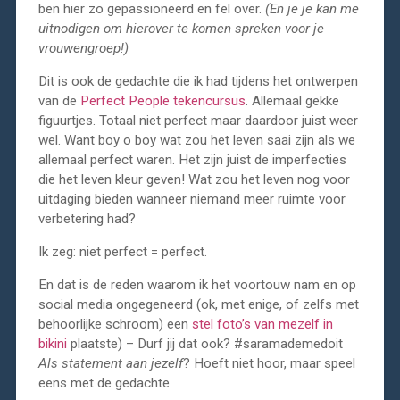
ben hier zo gepassioneerd en fel over.
(En je je kan me
uitnodigen om hierover te komen spreken voor je
vrouwengroep!)
Dit is ook de gedachte die ik had tijdens het ontwerpen
van de
Perfect People tekencursus
. Allemaal gekke
figuurtjes. Totaal niet perfect maar daardoor juist weer
wel. Want boy o boy wat zou het leven saai zijn als we
allemaal perfect waren. Het zijn juist de imperfecties
die het leven kleur geven! Wat zou het leven nog voor
uitdaging bieden wanneer niemand meer ruimte voor
verbetering had?
Ik zeg: niet perfect = perfect.
En dat is de reden waarom ik het voortouw nam en op
social media ongegeneerd (ok, met enige, of zelfs met
behoorlijke schroom) een
stel foto’s van mezelf in
bikini
plaatste) – Durf jij dat ook? #saramademedoit
Als statement aan jezelf
? Hoeft niet hoor, maar speel
eens met de gedachte.