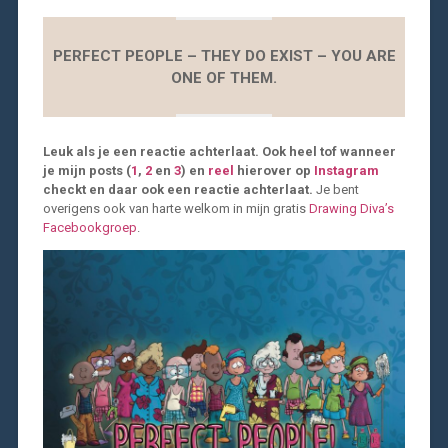
PERFECT PEOPLE – THEY DO EXIST – YOU ARE
ONE OF THEM.
Leuk als je een reactie achterlaat. Ook heel tof wanneer
je mijn posts (
1
,
2
en
3
) en
reel
hierover op
Instagram
checkt en daar ook een reactie achterlaat.
Je bent
overigens ook van harte welkom in mijn gratis
Drawing Diva’s
Facebookgroep
.