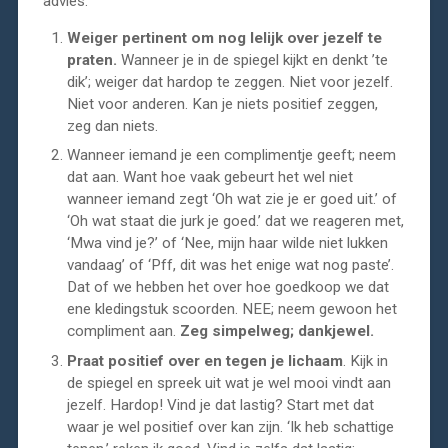
advies.
Weiger pertinent om nog lelijk over jezelf te
praten.
Wanneer je in de spiegel kijkt en denkt ’te
dik’; weiger dat hardop te zeggen. Niet voor jezelf.
Niet voor anderen. Kan je niets positief zeggen,
zeg dan niets.
Wanneer iemand je een complimentje geeft; neem
dat aan. Want hoe vaak gebeurt het wel niet
wanneer iemand zegt ‘Oh wat zie je er goed uit.’ of
‘Oh wat staat die jurk je goed.’ dat we reageren met,
‘Mwa vind je?’ of ‘Nee, mijn haar wilde niet lukken
vandaag’ of ‘Pff, dit was het enige wat nog paste’.
Dat of we hebben het over hoe goedkoop we dat
ene kledingstuk scoorden. NEE; neem gewoon het
compliment aan.
Zeg simpelweg; dankjewel.
Praat positief over en tegen je lichaam
. Kijk in
de spiegel en spreek uit wat je wel mooi vindt aan
jezelf. Hardop! Vind je dat lastig? Start met dat
waar je wel positief over kan zijn. ‘Ik heb schattige