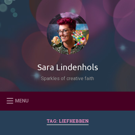
Naar
de
Zoeken
inhoud
springen
Sara Lindenhols
Sparkles of creative faith
MENU
TAG:
LIEFHEBBEN