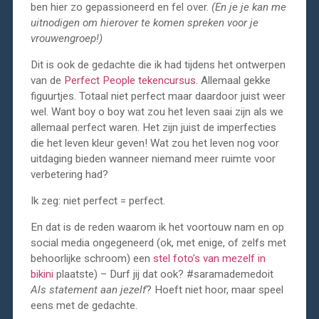
ben hier zo gepassioneerd en fel over.
(En je je kan me
uitnodigen om hierover te komen spreken voor je
vrouwengroep!)
Dit is ook de gedachte die ik had tijdens het ontwerpen
van de
Perfect People tekencursus
. Allemaal gekke
figuurtjes. Totaal niet perfect maar daardoor juist weer
wel. Want boy o boy wat zou het leven saai zijn als we
allemaal perfect waren. Het zijn juist de imperfecties
die het leven kleur geven! Wat zou het leven nog voor
uitdaging bieden wanneer niemand meer ruimte voor
verbetering had?
Ik zeg: niet perfect = perfect.
En dat is de reden waarom ik het voortouw nam en op
social media ongegeneerd (ok, met enige, of zelfs met
behoorlijke schroom) een
stel foto’s van mezelf in
bikini
plaatste) – Durf jij dat ook? #saramademedoit
Als statement aan jezelf
? Hoeft niet hoor, maar speel
eens met de gedachte.