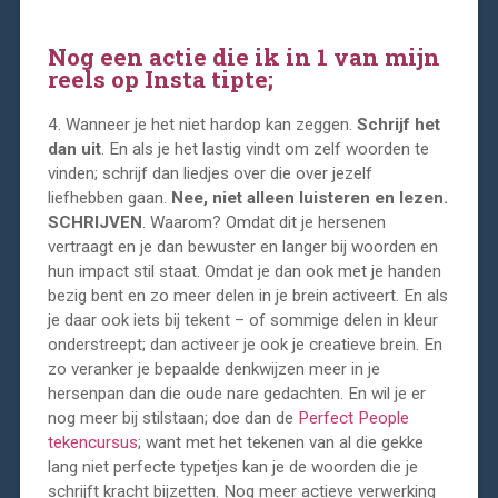
Nog een actie die ik in 1 van mijn
reels op Insta tipte;
4. Wanneer je het niet hardop kan zeggen.
Schrijf het
dan uit
. En als je het lastig vindt om zelf woorden te
vinden; schrijf dan liedjes over die over jezelf
liefhebben gaan.
Nee, niet alleen luisteren en lezen.
SCHRIJVEN
. Waarom? Omdat dit je hersenen
vertraagt en je dan bewuster en langer bij woorden en
hun impact stil staat. Omdat je dan ook met je handen
bezig bent en zo meer delen in je brein activeert. En als
je daar ook iets bij tekent – of sommige delen in kleur
onderstreept; dan activeer je ook je creatieve brein. En
zo veranker je bepaalde denkwijzen meer in je
hersenpan dan die oude nare gedachten. En wil je er
nog meer bij stilstaan; doe dan de
Perfect People
tekencursus
; want met het tekenen van al die gekke
lang niet perfecte typetjes kan je de woorden die je
schrijft kracht bijzetten. Nog meer actieve verwerking