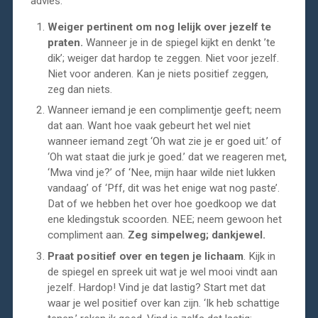
advies.
Weiger pertinent om nog lelijk over jezelf te
praten.
Wanneer je in de spiegel kijkt en denkt ’te
dik’; weiger dat hardop te zeggen. Niet voor jezelf.
Niet voor anderen. Kan je niets positief zeggen,
zeg dan niets.
Wanneer iemand je een complimentje geeft; neem
dat aan. Want hoe vaak gebeurt het wel niet
wanneer iemand zegt ‘Oh wat zie je er goed uit.’ of
‘Oh wat staat die jurk je goed.’ dat we reageren met,
‘Mwa vind je?’ of ‘Nee, mijn haar wilde niet lukken
vandaag’ of ‘Pff, dit was het enige wat nog paste’.
Dat of we hebben het over hoe goedkoop we dat
ene kledingstuk scoorden. NEE; neem gewoon het
compliment aan.
Zeg simpelweg; dankjewel.
Praat positief over en tegen je lichaam
. Kijk in
de spiegel en spreek uit wat je wel mooi vindt aan
jezelf. Hardop! Vind je dat lastig? Start met dat
waar je wel positief over kan zijn. ‘Ik heb schattige