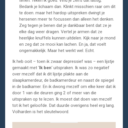
tenen.’ reken ik goed. Vind je zelfs dat lastig;
Bedank je lichaam dan. Klinkt misschien raar om dit
te doen. maar het hardop uitspreken dwingt je
hersenen meer te focussen dan alleen het denken.
Zeg tegen je benen dat je dankbaar bent dat ze je
elke dag weer dragen. Vertel je armen dat ze
heerlijke knuffels kunnen uitdelen. Kijk naar je mond
en zeg dat ze mooi kan lachen. En ja, dat voelt
ongemakkelijk. Maar het werkt wel. Echt.
Ik heb ooit – toen ik zwaar depressief was – een lijstje
gemaakt met ‘
Ik ben
‘ uitspraken. Ik was zo negatief
over mezelf dat ik dit lijstje plakte aan de
slaapkamerdeur, de badkamerdeur en naast de spiegel
in de badkamer. En ik dwong mezelf om elke keer dat ik
door 1 van die deuren ging 2 of meer van die
uitspraken op te lezen. Ik moest dat doen van mezelf
tot ik het geloofde. Dat duurde overigens heel erg lang.
Volharden is het sleutelwoord.