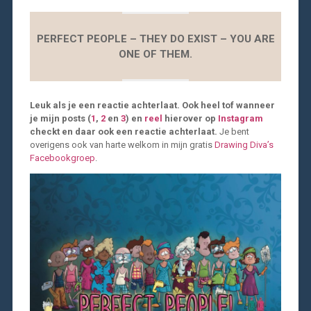
PERFECT PEOPLE – THEY DO EXIST – YOU ARE
ONE OF THEM.
Leuk als je een reactie achterlaat. Ook heel tof wanneer
je mijn posts (
1
,
2
en
3
) en
reel
hierover op
Instagram
checkt en daar ook een reactie achterlaat.
Je bent
overigens ook van harte welkom in mijn gratis
Drawing Diva’s
Facebookgroep
.