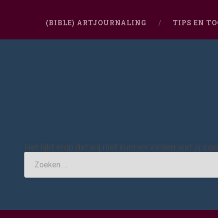
(BIBLE) ARTJOURNALING
TIPS EN T
Het lijkt erop dat wij niet kunnen vinden wat jij zo