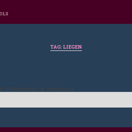
OOLS
TAG:
LIEGEN
ekt. Wellicht helpt de zoekfunctie.