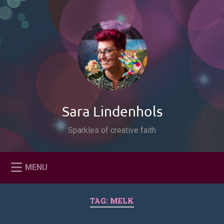
Naar
de
Zoeken
inhoud
springen
Sara Lindenhols
Sparkles of creative faith
MENU
TAG:
MELK