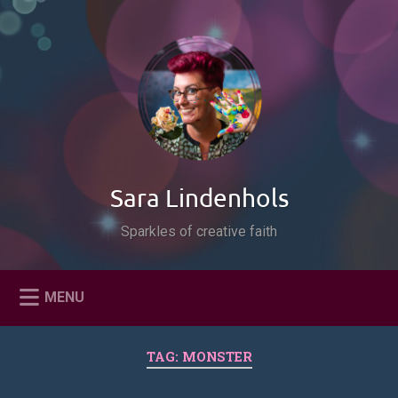
Naar
de
Zoeken
inhoud
springen
Sara Lindenhols
Sparkles of creative faith
MENU
TAG:
MONSTER