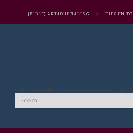
(BIBLE) ARTJOURNALING
TIPS EN T
Het lijkt erop dat wij niet kunnen vinden wat jij zo