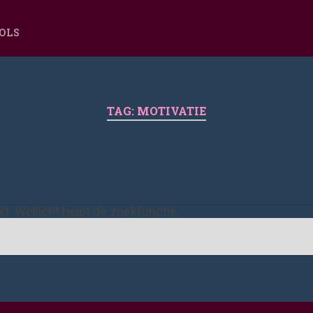
OOLS
TAG:
MOTIVATIE
ekt. Wellicht helpt de zoekfunctie.