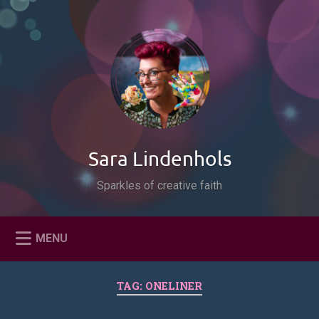
Naar
de
Zoeken
inhoud
springen
Sara Lindenhols
Sparkles of creative faith
MENU
TAG:
ONELINER