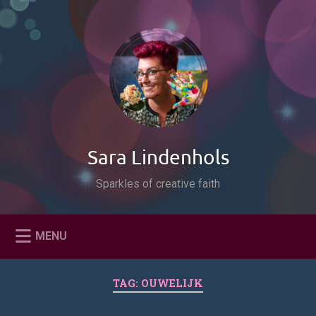
Naar
de
Zoeken
inhoud
springen
Sara Lindenhols
Sparkles of creative faith
MENU
TAG:
OUWELIJK