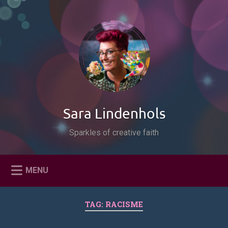
Naar
de
Zoeken
inhoud
springen
Sara Lindenhols
Sparkles of creative faith
MENU
TAG:
RACISME