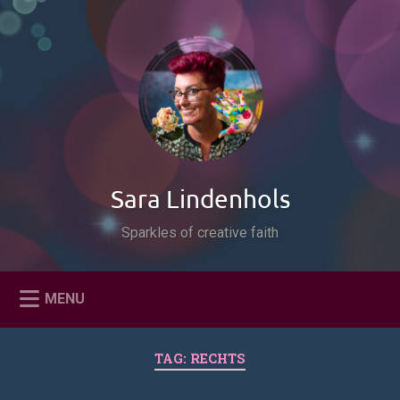
Naar
de
Zoeken
inhoud
springen
Sara Lindenhols
Sparkles of creative faith
MENU
TAG:
RECHTS