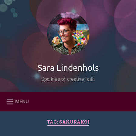
Naar
de
Zoeken
inhoud
springen
Sara Lindenhols
Sparkles of creative faith
MENU
TAG:
SAKURAKOI