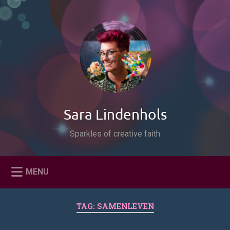
Naar
de
Zoeken
inhoud
springen
Sara Lindenhols
Sparkles of creative faith
MENU
TAG:
SAMENLEVEN