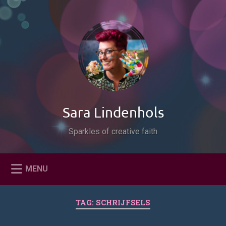
Naar
de
Zoeken
inhoud
springen
Sara Lindenhols
Sparkles of creative faith
MENU
TAG:
SCHRIJFSELS