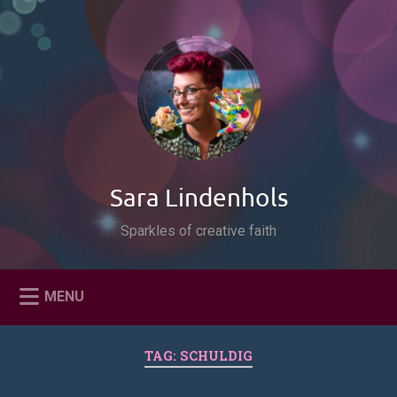
Naar
de
Zoeken
inhoud
springen
Sara Lindenhols
Sparkles of creative faith
MENU
TAG:
SCHULDIG