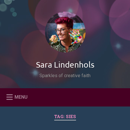
Naar
de
Zoeken
inhoud
springen
Sara Lindenhols
Sparkles of creative faith
MENU
TAG:
SIES