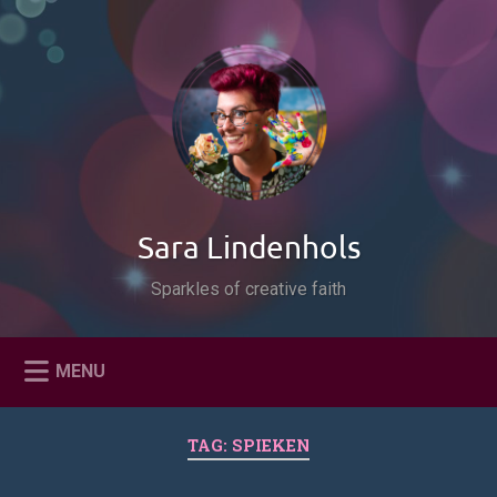
Naar
de
Zoeken
inhoud
springen
Sara Lindenhols
Sparkles of creative faith
MENU
TAG:
SPIEKEN