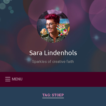
Naar
de
Zoeken
inhoud
springen
Sara Lindenhols
Sparkles of creative faith
MENU
TAG:
STOEP