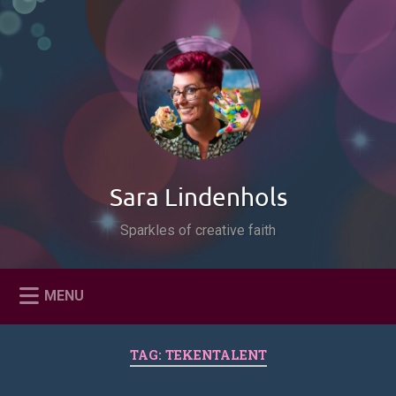
Naar
de
Zoeken
inhoud
springen
Sara Lindenhols
Sparkles of creative faith
MENU
TAG:
TEKENTALENT