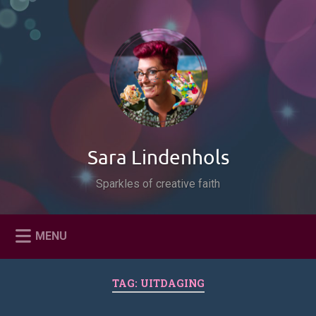
Naar
de
Zoeken
inhoud
springen
Sara Lindenhols
Sparkles of creative faith
MENU
TAG:
UITDAGING