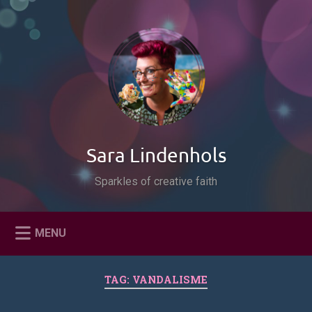
Naar
de
Zoeken
inhoud
springen
Sara Lindenhols
Sparkles of creative faith
MENU
TAG:
VANDALISME